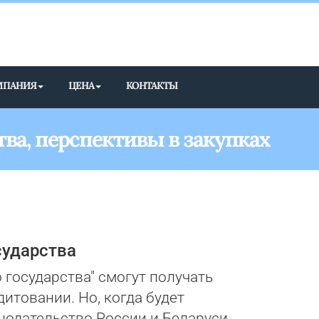
МПАНИЯ
ЦЕНА
КОНТАКТЫ
тва, перспективы в закупках
сударства
государства" смогут получать
итовании. Но, когда будет
нодательство России и Беларуси.