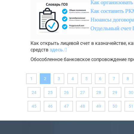
Как организовать
Как составить РК
Нюансы договора 
Отдельный счет 
Как открыть лицевой счет в казначействе, к
средств
здесь.
Обособленное банковское сопровождение про
(вы
1
2
3
4
5
6
7
8
здесь)
24
25
26
27
28
29
30
45
46
47
48
49
50
51