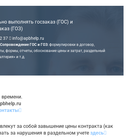
но выполнять госзаказ (ГОС) и
аказ (ГОЗ)
2 37
info@apbhelp.ru
Сопровождение ГОС и ГОЗ:
формулировки в договор,
ы, формы, отчеты, обоснование цены и затрат, раздельный
алтерия» и т.д.
 времени.
pbhelp.ru
онтакты
 влекут за собой завышение цены контракта (как
азать за нарушения в раздельном учете
здесь