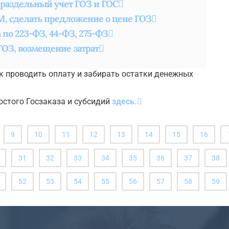
 раздельный учет ГОЗ и ГОС
М, сделать предложение о цене ГОЗ
по 223-ФЗ, 44-ФЗ, 275-ФЗ
ГОЗ, возмещение затрат
ак проводить оплату и забирать остатки денежных
стого Госзаказа и субсидий
здесь.
9
10
11
12
13
14
15
16
31
32
33
34
35
36
37
38
52
53
54
55
56
57
58
59