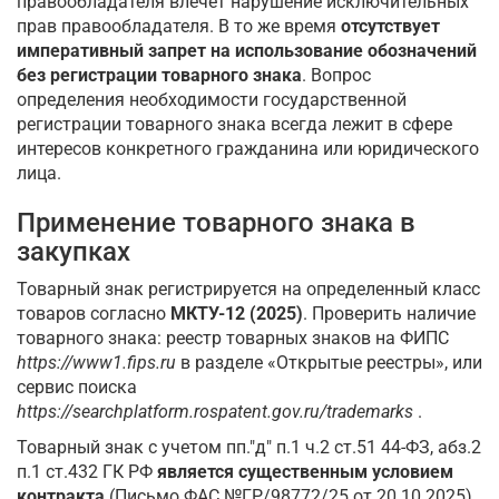
правообладателя влечет нарушение исключительных
прав правообладателя. В то же время
отсутствует
императивный запрет на использование обозначений
без регистрации товарного знака
. Вопрос
определения необходимости государственной
регистрации товарного знака всегда лежит в сфере
интересов конкретного гражданина или юридического
лица.
Применение товарного знака в
закупках
Товарный знак регистрируется на определенный класс
товаров согласно
МКТУ-12 (2025)
. Проверить наличие
товарного знака: реестр товарных знаков на ФИПС
https://www1.fips.ru
в разделе «Открытые реестры», или
сервис поиска
https://searchplatform.rospatent.gov.ru/trademarks
.
Товарный знак с учетом пп."д" п.1 ч.2 ст.51 44-ФЗ, абз.2
п.1 ст.432 ГК РФ
является существенным условием
контракта
(Письмо ФАС №ГР/98772/25 от 20.10.2025).