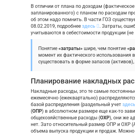
В отличии от плана по доходам (фактическое
запланированного) с планом по расходам про
об этом надо помнить. В части ГОЗ существуе
08.02.2019, подробнее
здесь
. Затраты, оши
учитываются в себестоимости продукции (не 
Понятие
«затраты»
шире, чем понятие
«р
момент их фактического использования в
существовать в форме запасов (активов),
Планирование накладных рас
Накладные расходы, это те самые постоянные
ежемесячно (ежеквартально) распределяются
базой распределения (раздельный учет
здес
(
ОПР
) в абсолютном размере еще как-то зав
общехозяйственные расходы (
ОХР
), они же 
нет. Зато относительный размер ОПР и ОХР 
объема выпуска продукции и продаж. Можно