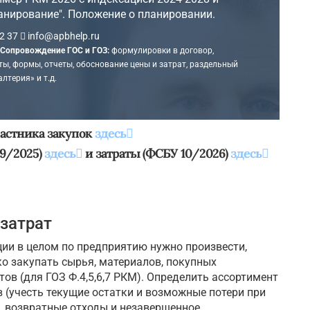
анирование". Положение о планировании.
2 37
info@apbhelp.ru
Сопровождение ГОС и ГОЗ:
формулировки в договор,
ы, формы, отчеты, обоснование цены и затрат, раздельный
алтерия» и т.д.
астника закупок
здесь
 9/2025)
здесь
и затраты (ФСБУ 10/2026)
здесь
затрат
ции в целом по предприятию нужно произвести,
о закупать сырья, материалов, покупных
в (для ГОЗ Ф.4,5,6,7 РКМ). Определить ассортимент
 (учесть текущие остатки и возможные потери при
к, возвратные отходы и незавершенное