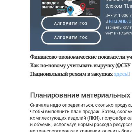
блоком "Пл
+7 911 006 7
НТЦ АПБ.
АЛГОРИТМ ГОЗ
варианты оплат
учет в «1С:Бухг
АЛГОРИТМ ГОС
Финансово-экономические показатели уч
Как по-новому учитывать выручку (ФСБУ
Национальный режим в закупках
здесь
Планирование материальных 
Сначала надо определиться, сколько продук
чтобы выполнить план продаж. Затем, скольк
комплектующих изделий (ПКИ), полуфабрикато
и объемы, используя нормы расхода ресурсов
их транспортировке и хранении, оценить бра