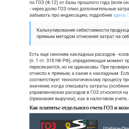
по ГОЗ (Ф.12) от базы прошлого года (если о
- через долю ГОЗ плюс дополнительные затра
забывать про индексацию, подробнее
здесь
Калькулирование себестоимости продукц
прямым методом отнесения затрат на себ
Есть еще синоним накладных расходов - косв
(п. 1 ст. 318 НК РФ), определяющая момент 
пересекаются, но не одинаковы. При проверке
отнесло к прямым, а какие к накладным. Есл
соответствует технологическому процессу пр
значение, когда списывать затраты (особен
управленческих расходов в ГОЗ относится на
(признания выручки), как в налоговом учете,
Как платитьс отдельного счета ГОЗ и воз
Шаблон-При