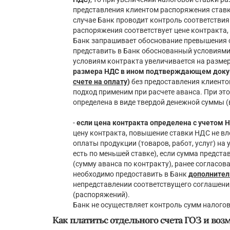
представления клиентом распоряжения ставке
случае Банк проводит контроль соответствия
распоряжения соответствует цене контракта,
Банк запрашивает обоснование превышения с
представить в Банк обоснованный условиями 
условиям контракта увеличивается на разме
размера НДС в ином подтверждающем доку
счете на оплату
)
без предоставления клиенто
подход применим при расчете аванса. При эт
определена в виде твердой денежной суммы (
-
если цена контракта определена с учетом 
цену контракта, повышение ставки НДС не вл
оплаты продукции (товаров, работ, услуг) на
есть по меньшей ставке), если сумма предст
(сумму аванса по контракту), ранее согласо
необходимо предоставить в Банк
дополнител
непредставлении соответствущего соглашени
(распоряжений).
Банк не осуществляет контроль сумм налого
Как платитьс отдельного счета ГОЗ и воз