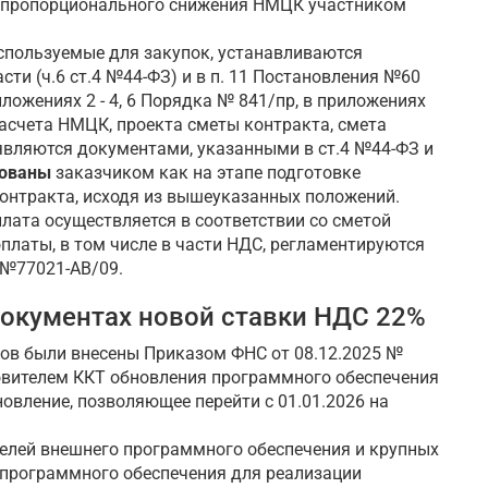
ом пропорционального снижения НМЦК участником
спользуемые для закупок, устанавливаются
и (ч.6 ст.4 №44-ФЗ) и в п. 11 Постановления №60
иложениях 2 - 4, 6 Порядка № 841/пр, в приложениях
расчета НМЦК, проекта сметы контракта, смета
являются документами, указанными в ст.4 №44-ФЗ и
рованы
заказчиком как на этапе подготовке
контракта, исходя из вышеуказанных положений.
плата осуществляется в соответствии со сметой
оплаты, в том числе в части НДС, регламентируются
 №77021-АВ/09.
окументах новой ставки НДС 22%
в были внесены Приказом ФНС от 08.12.2025 №
овителем ККТ обновления программного обеспечения
овление, позволяющее перейти с 01.01.2026 на
елей внешнего программного обеспечения и крупных
 программного обеспечения для реализации