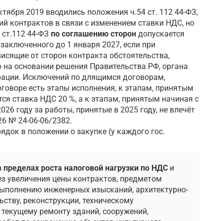
ктября 2019 вводились положения ч.54 ст. 112 44-ФЗ,
й контрактов в связи с изменением ставки НДС, но
1 ст.112 44-ФЗ
по соглашению сторон
допускается
заключенного до 1 января 2027, если при
исящие от сторон контракта обстоятельства,
но на основании решения Правительства РФ, органа
рации. Исключений по длящимся договорам,
оговоре есть этапы исполнения, к этапам, принятым
тся ставка НДС 20 %, а к этапам, принятым начиная с
2026 году за работы, принятые в 2025 году, не влечёт
6 № 24-06-06/2382.
ядок в положении о закупке (у каждого гос.
в пределах роста налоговой нагрузки по НДС
и
ез увеличения цены контрактов, предметом
выполнению инженерных изысканий, архитектурно-
ству, реконструкции, техническому
, текущему ремонту зданий, сооружений,