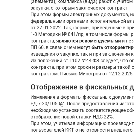
(элемента), комплекса (вида) работ с учет
закупки, с которым заключается контракт.
При этом формы электронных документов, и
федеральными органами исполнительной власт
от 27.01.2022. Так, формы, приведенные в пр
1-3 Методики № 841/пр, в том числе формы 
контракта,
являются рекомендуемыми
и не 
ПП 60, в связи с чем
могут быть откорректи
извещения о закупке, так и при заключении 
Из положений ст.1102 №44-ФЗ следует, что о
контракта, при этом сроки и размеры такой 
контрактом. Письмо Минстроя от 12.12.2025
Отображение в фискальных д
Изменения в форматы фискальных документо
ЕД-7-20/1050@. После предоставления изгот
необходимо установить соответствующее обн
отображение новой ставки НДС 22%.
При этом, учитывая информацию производит
пользователей ККТ о неготовности внешнего