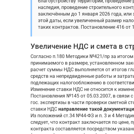
благоустройству территории, проведение 
наследия, проведение строительного конт
заключённым до 1 января 2026 года, или
этой даты, если увеличенный размер нал
таких контрактов. Постановление 416 от 1
Увеличение НДС и смета в ст
Согласно п.180 Методики №421/пр за итогом
принимаемого в размере, установленном зак
расчет суммы НДС выполняется от итогов глав
средств на непредвиденные работы и затраты
подлежащих налогообложению в соответствии
Изменение ставки НДС не относится к измене
Постановления №145 от 05.03.2007, в связи 
гос. экспертизы в части проверки сметной с
ставки НДС
направление такой документации
Из положений ст.34 №44-ФЗ и п. 3 и 4 Методи
следует, что контракт заключается по цене,
контракта составляется посредством указан