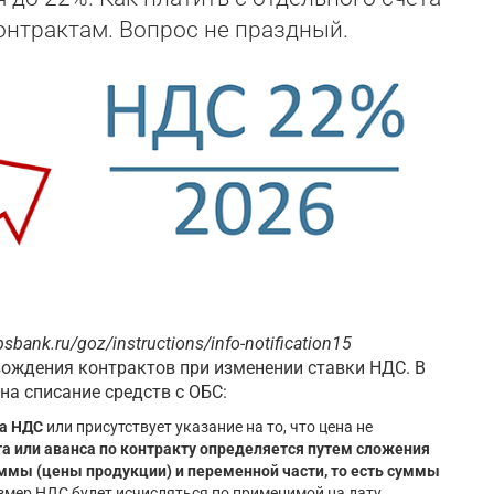
онтрактам. Вопрос не праздный.
sbank.ru/goz/instructions/info-notification15
ождения контрактов при изменении ставки НДС. В
на списание средств с ОБС:
та НДС
или присутствует указание на то, что цена не
та или аванса по контракту определяется путем сложения
ммы (цены продукции) и переменной части, то есть суммы
азмер НДС будет исчисляться по применимой на дату