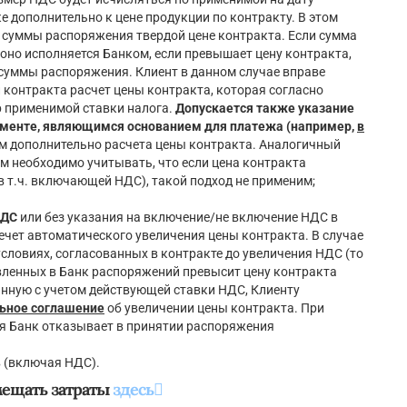
 дополнительно к цене продукции по контракту. В этом
 суммы распоряжения твердой цене контракта. Если сумма
 оно исполняется Банком, если превышает цену контракта,
уммы распоряжения. Клиент в данном случае вправе
контракта расчет цены контракта, которая согласно
р применимой ставки налога.
Допускается также указание
менте, являющимся основанием для платежа (например,
в
м дополнительно расчета цены контракта. Аналогичный
ом необходимо учитывать, что если цена контракта
в т.ч. включающей НДС), такой подход не применим;
НДС
или без указания на включение/не включение НДС в
ечет автоматического увеличения цены контракта. В случае
 условиях, согласованных в контракте до увеличения НДС (то
авленных в Банк распоряжений превысит цену контракта
ванную с учетом действующей ставки НДС, Клиенту
ьное соглашение
об увеличении цены контракта. При
я Банк отказывает в принятии распоряжения
в (включая НДС).
мещать затраты
здесь