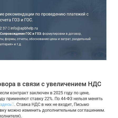
ие рекомендации по проведению платежей с
счета ГОЗ и ГОС.
2 37
info@apbhelp.ru
Сопровождение ГОС и ГОЗ:
формулировки в договор,
ы, формы, отчеты, обоснование цены и затрат, раздельный
алтерия» и т.д.
овора в связи с увеличением НДС
 если контракт заключен в 2025 году по цене,
оду применяют ставку 22%. По 44-ФЗ нельзя менять
здесь
. Cтавка НДС в них не входит, Письмо
тавку можно изменить дополнительным соглашением.
полнителя).