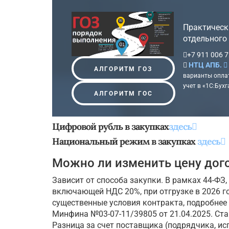
Практическ
отдельного 
+7 911 006 7
НТЦ АПБ.
АЛГОРИТМ ГОЗ
варианты оплат
учет в «1С:Бухг
АЛГОРИТМ ГОС
Цифровой рубль в закупках
здесь
Национальный режим в закупках
здесь
Можно ли изменить цену дог
Зависит от способа закупки. В рамках 44-ФЗ,
включающей НДС 20%, при отгрузке в 2026 г
существенные условия контракта, подробнее
Минфина №03-07-11/39805 от 21.04.2025. С
Разница за счет поставщика (подрядчика, ис