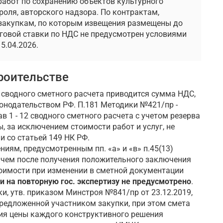
работ по сохранению объектов культурного
роля, авторского надзора. По контрактам,
 закупкам, по которым извещения размещены до
оговой ставки по НДС не предусмотрен условиями
5.04.2026.
роительстве
 сводного сметного расчета приводится сумма НДС,
онодательством РФ. П.181 Методики №421/пр -
 1 - 12 сводного сметного расчета с учетом резерва
, за исключением стоимости работ и услуг, не
 со статьей 149 НК РФ.
ниям, предусмотренным пп. «а» и «в» п.45(13)
с чем после получения положительного заключения
тоимости при изменении в сметной документации
 на повторную гос. экспертизу не предусмотрено
.
ки, утв. приказом Минстроя №841/пр от 23.12.2019,
 предложенной участником закупки, при этом смета
ия цены каждого конструктивного решения