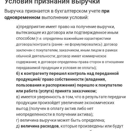
Условия признания выручки
Выручка признается в бухгалтерском учете
при
одновременном
выполнении условий:
а)предприятие имеет право на получение выручки,
вытекающее из договора или подтвержденное иным
способом
(т.е. определены важнейшие характеристики
договора/контракта (ранее - не формулировались): договор
заключен с покупателем, заказчиком, иным лицом в рамках
обычной деятельности; договор имеет коммерческое
содержание; в договоре определены права сторон в отношении
;
передаваемой продукции и условия ее оплаты)
б) к контрагенту перешел контроль над переданной
продукцией/ право собственности (владения,
пользования и распоряжения) перешло к покупателю
или работа (услуга) принята заказчиком;
в) имеется уверенность в том, что в результате передачи
продукции произойдет увеличение экономических
выгод (получен в оплату актив либо нет
неопределенности в получении актива);
г) величина выручки может быть определена;
д)
величина расходов
, которые произведены или будут