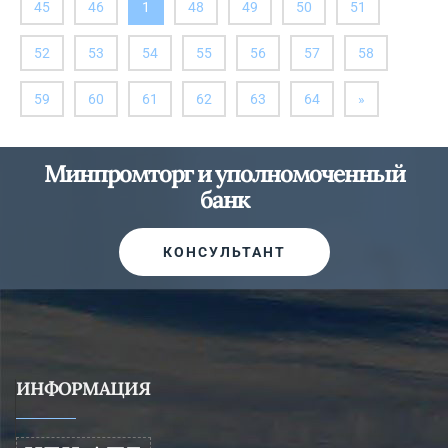
(вы
45
46
1
48
49
50
51
здесь)
52
53
54
55
56
57
58
далее
59
60
61
62
63
64
»
Минпромторг и уполномоченный
банк
КОНСУЛЬТАНТ
ИНФОРМАЦИЯ