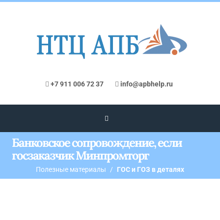
+7 911 006 72 37
info@apbhelp.ru
Банковское сопровождение, если
госзаказчик Минпромторг
Полезные материалы
ГОС и ГОЗ в деталях