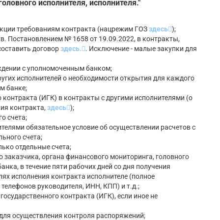
головного исполнителя, исполнителя."
дукции требованиям контракта (нацрежим ГОЗ
здесь
);
в. Постановлением № 1658 от 19.09.2022, в контракты,
составить договор
здесь.
. Исключение - малые закупки для
ждении с уполномоченным банком;
других исполнителей о необходимости открытия для каждого
м банке;
 контракта (ИГК) в контракты с другими исполнителями (о
ния контракта,
здесь
);
о счета;
ителями обязательное условие об осуществлении расчетов с
ьного счета;
лько отдельные счета;
го заказчика, органа финансового мониторинга, головного
анка, в течение пяти рабочих дней со дня получения
ях исполнения контракта исполнителе (полное
телефонов руководителя, ИНН, КПП) и т.д.;
государственного контракта (ИГК), если иное не
для осуществления контроля распоряжений;