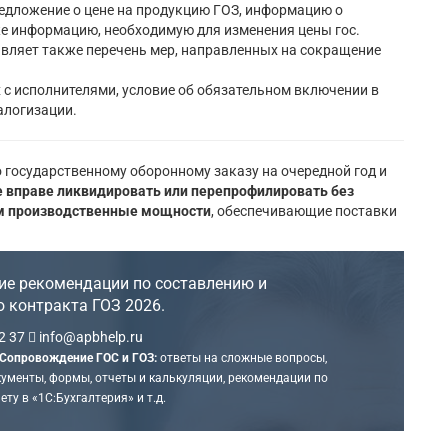
предложение о цене на продукцию ГОЗ, информацию о
же информацию, необходимую для изменения цены гос.
авляет также перечень мер, направленных на сокращение
 с исполнителями, условие об обязательном включении в
алогизации.
 государственному оборонному заказу на очередной год и
е вправе ликвидировать или перепрофилировать без
ом производственные мощности
, обеспечивающие поставки
ие рекомендации по составлению и
 контракта ГОЗ 2026.
2 37
info@apbhelp.ru
Сопровождение ГОС и ГОЗ:
ответы на сложные вопросы,
ументы, формы, отчеты и калькуляции, рекомендации по
ту в «1С:Бухгалтерия» и т.д.