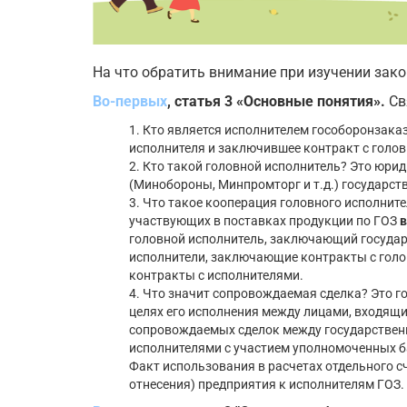
На что обратить внимание при изучении зако
Во-первых
, статья 3 «Основные понятия».
Св
1. Кто является исполнителем гособоронзака
исполнителя и заключившее контракт с голо
2. Кто такой головной исполнитель? Это юри
(Минобороны, Минпромторг и т.д.) государст
3. Что такое кооперация головного исполнит
участвующих в поставках продукции по ГОЗ
в
головной исполнитель, заключающий государ
исполнители, заключающие контракты с голо
контракты с исполнителями.
4. Что значит сопровождаемая сделка? Это г
целях его исполнения между лицами, входящ
сопровождаемых сделок между государствен
исполнителями с участием уполномоченных б
Факт использования в расчетах отдельного с
отнесения) предприятия к исполнителям ГОЗ.