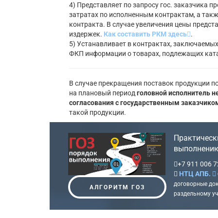
4) Представляет по запросу гос. заказчика 
затратах по исполненным контрактам, а так
контракта. В случае увеличения цены предст
издержек.
Как составить РКМ здесь
.
5) Устанавливает в контрактах, заключаемых
ФКП информации о товарах, подлежащих кат
В случае прекращения поставок продукции по
на плановый период
головной исполнитель н
согласования с государственным заказчик
такой продукции.
Практическ
выполнению
+7 911 006 7
НТЦ АПБ.
договорные док
АЛГОРИТМ ГОЗ
раздельному уче