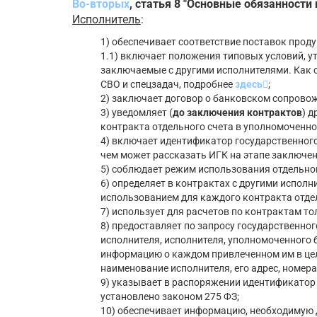
Во-вторых
, статья 8 "Основные обязанности 
Исполнитель
:
1) обеспечивает соответствие поставок про
1.1) включает положения типовых условий, ут
заключаемые с другими исполнителями. Как 
СВО и спецзадач, подробнее
здесь
;
2) заключает договор о банковском сопрово
3) уведомляет (
до заключения контрактов
) 
контракта отдельного счета в уполномоченно
4) включает идентификатор государственного
чем может рассказать ИГК на этапе заключе
5) соблюдает режим использования отдельног
6) определяет в контрактах с другими исполн
использованием для каждого контракта отдел
7) использует для расчетов по контрактам то
8) предоставляет по запросу государственно
исполнителя, исполнителя, уполномоченного б
информацию о каждом привлеченном им в цел
наименование исполнителя, его адрес, номера 
9) указывает в распоряжении идентификатор 
установлено законом 275 ФЗ;
10) обеспечивает информацию, необходимую 