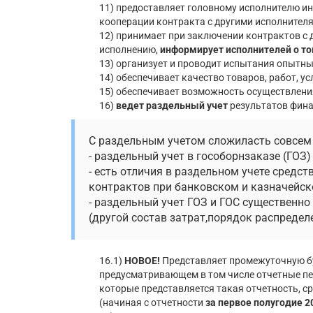
11) предоставляет головному исполнителю и
кооперации контракта с другими исполнител
12) принимает при заключении контрактов с
исполнению,
информирует исполнителей о то
13) организует и проводит испытания опытн
14) обеспечивает качество товаров, работ, усл
15) обеспечивает возможность осуществлени
16)
ведет раздельный учет
результатов фина
С раздельным учетом сложиласть совсем 
- раздельный учет в гособорнзаказе (ГОЗ) 
- есть отличия в раздельном учете средс
контрактов при банковском и казначейс
- раздельный учет ГОЗ и ГОС существенно 
(другой состав затрат,порядок распредел
16.1)
НОВОЕ!
Представляет промежуточную бу
предусматривающем в том числе отчетные пер
которые представляется такая отчетность, с
(начиная с отчетности
за первое полугодие 2