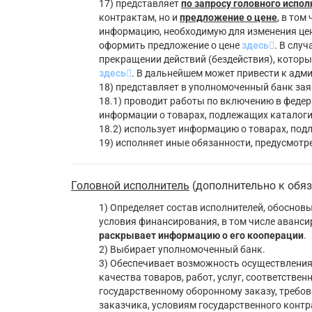
17) представляет
по запросу головного испо
контрактам, но и
предложение о цене
, в том
информацию, необходимую для изменения цен
оформить предложение о цене
здесь
. В слу
прекращении действий (бездействия), которы
здесь
. В дальнейшем может привести к адм
18) представляет в уполномоченный банк зая
18.1) проводит работы по включению в феде
информации о товарах, подлежащих каталоги
18.2) использует информацию о товарах, под
19) исполняет иные обязанности, предусмот
Головной исполнитель
(дополнительно к обяз
1) Определяет состав исполнителей, обосновы
условия финансирования, в том числе аванс
раскрывает информацию о его кооперации
.
2) Выбирает уполномоченный банк.
3) Обеспечивает возможность осуществления
качества товаров, работ, услуг, соответств
государственному оборонному заказу, требов
заказчика, условиям государственного контр