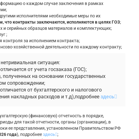
нформацию о каждом случае заключения в рамках
ями;
 другими исполнителями необходимые меры по их
м, что контракты заключаются, исполняются в целях ГОЗ
;
ых и серийных образцов материалов и комплектующих;
уг ;
я контроля за исполнением контракта;
нсово-хозяйственной деятельности по каждому контракту;
нетривиальная ситуация:
отличается от учета госзаказа (ГОС);
тв, полученных на основании государственных
ком сопровождении;
отличается от бухгалтерского и налогового
ения накладных расходов и т.д),подробнее
здесь
хгалтерскую (финансовую) отчетность в порядке,
иоды для такой отчетности, органы (организации), в
роки ее представления, установленном Правительством РФ
026 года
), подробнее
здесь
;