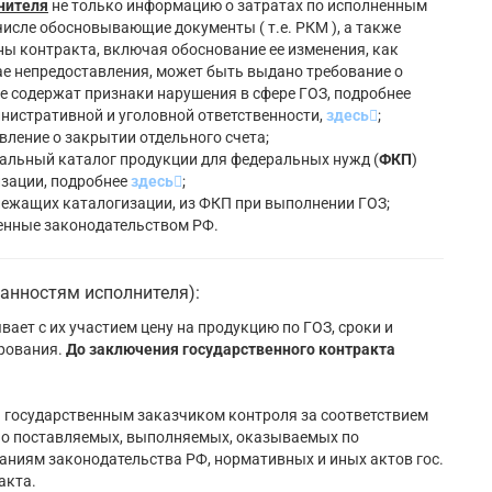
лнителя
не только информацию о затратах по исполненным
 числе обосновывающие документы ( т.е. РКМ ), а также
ы контракта, включая обоснование ее изменения, как
чае непредоставления, может быть выдано требование о
е содержат признаки нарушения в сфере ГОЗ, подробнее
инистративной и уголовной ответственности,
здесь
;
вление о закрытии отдельного счета;
ральный каталог продукции для федеральных нужд (
ФКП
)
зации, подробнее
здесь
;
лежащих каталогизации, из ФКП при выполнении ГОЗ;
ренные законодательством РФ.
анностям исполнителя):
вает с их участием цену на продукцию по ГОЗ, сроки и
ирования.
До заключения государственного контракта
 государственным заказчиком контроля за соответствием
енно поставляемых, выполняемых, оказываемых по
аниям законодательства РФ, нормативных и иных актов гос.
акта.