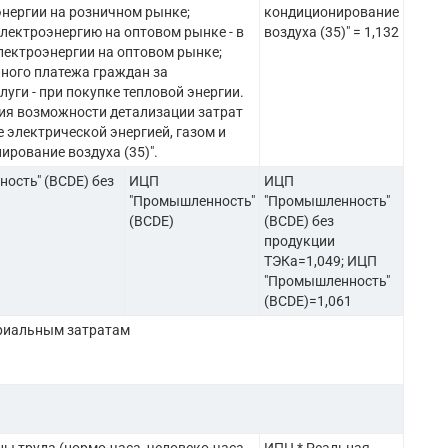
нергии на розничном рынке;
кондиционирование
 электроэнергию на оптовом рынке - в
воздуха (35)" = 1,132
лектроэнергии на оптовом рынке;
пного платежа граждан за
уги - при покупке тепловой энергии.
вия возможности детализации затрат
 электрической энергией, газом и
ирование воздуха (35)".
ость" (BCDE) без
ИЦП
ИЦП
"Промышленность"
"Промышленность"
(BCDE)
(BCDE) без
продукции
ТЭКа=1,049; ИЦП
"Промышленность"
(BCDE)=1,061
риальным затратам