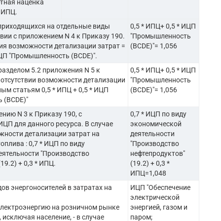
ртная наценка
 ИПЦ.
 приходящихся на отдельные виды
0,5 * ИПЦ+ 0,5 * ИЦП
твии с приложением N 4 к Приказу 190.
"Промышленность
вия возможности детализации затрат =
(BCDE)"= 1,056
 ИЦП "Промышленность (BCDE)".
 разделом 5.2 приложения N 5 к
0,5 * ИПЦ+ 0,5 * ИЦП
 отсутствии возможности детализации
"Промышленность
ым статьям 0,5 * ИПЦ + 0,5 * ИЦП
(BCDE)"= 1,056
 (BCDE)"
нию N 3 к Приказу 190, с
0,7 * ИЦП по виду
ЦП для данного ресурса. В случае
экономической
жности детализации затрат на
деятельности
плива : 0,7 * ИЦП по виду
"Производство
еятельности "Производство
нефтепродуктов"
19.2) + 0,3 * ИПЦ.
(19.2) + 0,3 *
ИПЦ=1,048
дов энергоносителей в затратах на
ИЦП "Обеспечение
электрической
 электроэнергию на розничном рынке
энергией, газом и
 исключая население, - в случае
паром;