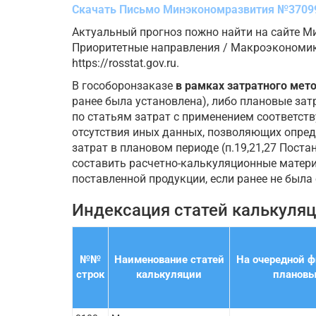
Скачать Письмо Минэкономразвития №37099
Актуальный прогноз пожно найти на сайте Ми
Приоритетные направления / Макроэкономика
https://rosstat.gov.ru.
В гособоронзаказе
в рамках затратного мет
ранее была установлена), либо плановые зат
по статьям затрат с применением соответст
отсутствия иных данных, позволяющих опред
затрат в плановом периоде (п.19,21,27 Поста
составить расчетно-калькуляционные матер
поставленной продукции, если ранее не была
Индексация статей калькуляц
№№
Наименование статей
На очередной ф
строк
калькуляции
плановы