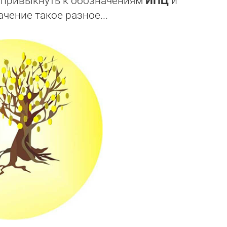
о привыкнуть к обозначениям
ИПЦ
и
ачение такое разное...