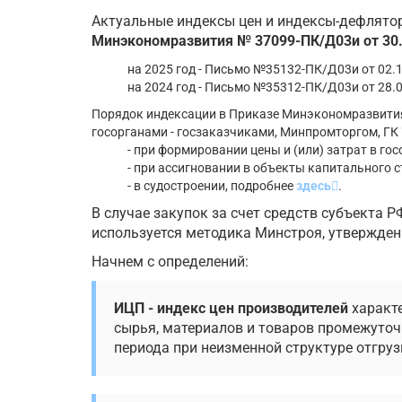
Актуальные индексы цен и индексы-дефлято
Минэкономразвития № 37099-ПК/Д03и от 30
на 2025 год - Письмо №35132-ПК/Д03и от 02.1
на 2024 год - Письмо №35312-ПК/Д03и от 28.0
Порядок индексации в Приказе Минэкономразвити
госорганами - госзаказчиками, Минпромторгом, ГК 
- при формировании цены и (или) затрат в го
- при ассигновании в объекты капитального 
- в судостроении, подробнее
здесь
.
В случае закупок за счет средств субъекта 
используется методика Минстроя, утвержден
Начнем с определений:
ИЦП - индекс цен производителей
характе
сырья, материалов и товаров промежуточ
периода при неизменной структуре отгруз