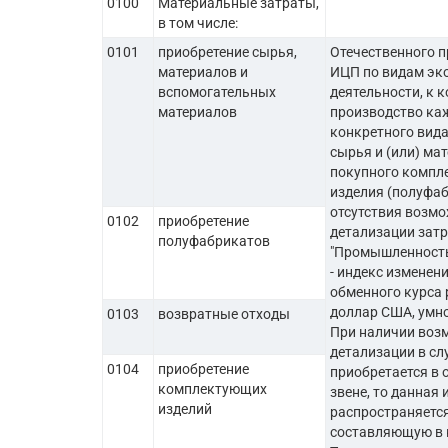
0100
Материальные затраты,
в том числе:
0101
приобретение сырья,
Отечественного п
материалов и
ИЦП по видам эк
вспомогательных
деятельности, к 
материалов
производство ка
конкретного вида
сырья и (или) ма
покупного компл
изделия (полуфаб
отсутствия возм
0102
приобретение
детализации зат
полуфабрикатов
"Промышленность
- индекс изменен
обменного курса 
доллар США, умно
0103
возвратные отходы
При наличии воз
детализации в сл
0104
приобретение
приобретается в 
комплектующих
звене, то данная
изделий
распространяетс
составляющую в 