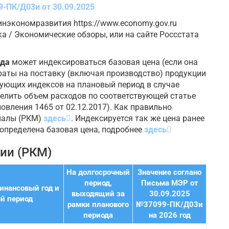
-ПК/Д03и от 30.09.2025
нэкономразвития https://www.economy.gov.ru
 / Экономические обзоры, или на сайте Россстата
ода
может индексироваться базовая цена (если она
раты на поставку (включая производство) продукции
вующих индексов на плановый период в случае
елить объем расходов по соответствующей статье
новления 1465 от 02.12.2017). Как правильно
иалы (РКМ)
здесь
. Индексируется так же цена ранее
 определена базовая цена, подробнее
здесь
ии (РКМ)
На долгосрочный
Значение соглано
период,
Письма МЭР от
инансовый год и
выходящий за
30.09.2025
й период
рамки планового
№37099-ПК/Д03и
периода
на 2026 год