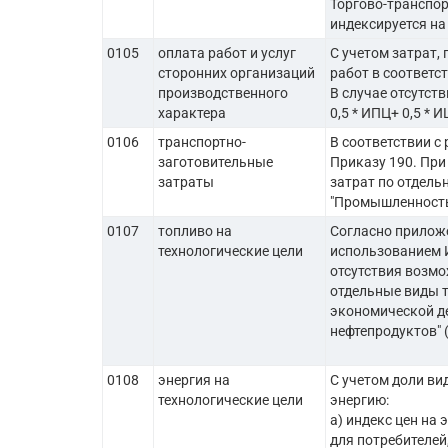
Торгово-транспо
индексируется на
0105
оплата работ и услуг
С учетом затрат,
сторонних организаций
работ в соответс
производственного
В случае отсутст
характера
0,5 * ИПЦ+ 0,5 *
0106
транспортно-
В соответствии с
заготовительные
Приказу 190. При
затраты
затрат по отдельн
"Промышленность
0107
топливо на
Согласно приложе
технологические цели
использованием И
отсутствия возмо
отдельные виды то
экономической д
нефтепродуктов" (
0108
энергия на
С учетом доли ви
технологические цели
энергию:
а) индекс цен на
для потребителей,