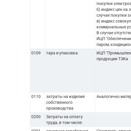
покупки электроэ
б) индекс цен на
случае покупки э
в) индекс совоку
коммунальные усл
В случае отсутст
ИЦП "Обеспечение
паром; кондицион
0109
тара и упаковка
ИЦП "Промышленн
продукции ТЭКа
0110
затраты на изделия
Аналогично мате
собственного
производства
0200
Затраты на оплату
труда, в том числе: