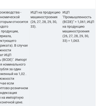
роизводства -
ИЦП на продукцию
ИЦП
ономической
машиностроения
"Промышленность
которым относится
(26, 27, 28, 29, 30,
(BCDE)" = 1,061; ИЦП
ждого
33).
на продукцию
 продукции,
машиностроения
териала,
(26, 27, 28, 29, 30,
ектующего
33) = 1,063.
риката). В случае
ожности
рат ИЦП
 (BCDE)". Импорт
ия номинального
рубля за один
женный на 1,02 .
можности
учае если
оптово-розничном
 индексация
я на импортную
конечной цене.