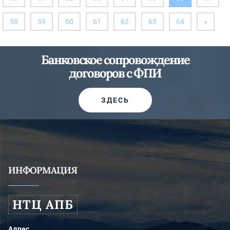
здесь)
далее
58
59
60
61
62
63
64
»
Банковское сопровождение
договоров с ФПИ
ЗДЕСЬ
ИНФОРМАЦИЯ
НТЦ АПБ
Адрес