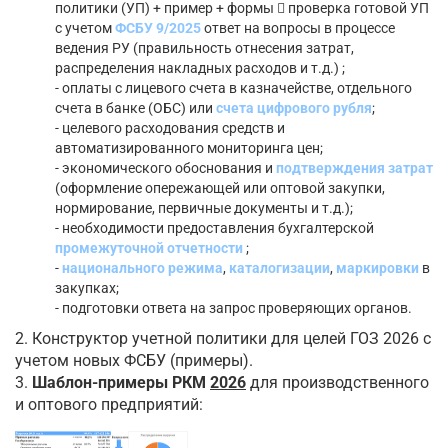
политики (УП) + пример + формы
проверка готовой УП
с учетом
ФСБУ 9/2025
ответ на вопросы в процессе
ведения РУ (правильность отнесения затрат,
распределения накладных расходов и т.д.) ;
- оплаты с лицевого счета в казначействе, отдельного
счета в банке (ОБС) или
счета цифрового рубля
;
- целевого расходования средств и
автоматизированного мониторинга цен;
- экономического обоснования и
подтверждения затрат
(оформление опережающей или оптовой закупки,
нормирование, первичные документы и т.д.);
- необходимости предоставления бухгалтерской
промежуточной отчетности
;
-
национального режима
,
каталогизации
,
маркировки
в
закупках;
- подготовки ответа на запрос проверяющих органов.
2. Конструктор учетной политики для целей ГОЗ 2026 с
учетом новых ФСБУ (примеры).
3.
Шаблон-примеры РКМ
2026
для производственного
и оптового предприятий: